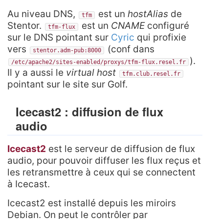
Au niveau DNS,
est un
hostAlias
de
tfm
Stentor.
est un
CNAME
configuré
tfm-flux
sur le DNS pointant sur
Cyric
qui profixie
vers
(conf dans
stentor.adm-pub:8000
).
/etc/apache2/sites-enabled/proxys/tfm-flux.resel.fr
Il y a aussi le
virtual host
tfm.club.resel.fr
pointant sur le site sur Golf.
Icecast2 : diffusion de flux
audio
Icecast2
est le serveur de diffusion de flux
audio, pour pouvoir diffuser les flux reçus et
les retransmettre à ceux qui se connectent
à Icecast.
Icecast2 est installé depuis les miroirs
Debian. On peut le contrôler par