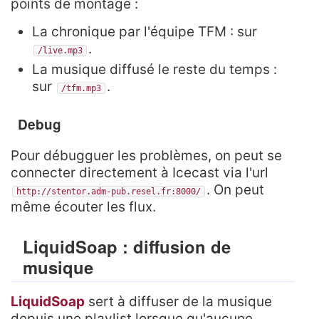
points de montage :
La chronique par l'équipe TFM : sur
.
/live.mp3
La musique diffusé le reste du temps :
sur
.
/tfm.mp3
Debug
Pour débugguer les problèmes, on peut se
connecter directement à Icecast via l'url
. On peut
http://stentor.adm-pub.resel.fr:8000/
même écouter les flux.
LiquidSoap : diffusion de
musique
LiquidSoap
sert à diffuser de la musique
depuis une playlist lorsque qu'aucune