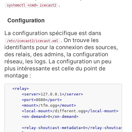
.
systemctl <cmd> icecast2
Configuration
La configuration spécifique est dans
. On trouve les
/etc/icecast2/icecast.xml
identifiants pour la connexion des sources,
des relais, des admins, la configuration
réseau, les logs. La configuration un peu
plus intéressante est celle du point de
montage :
<relay>
<server>
127.0.0.1
</server>
<port>
8080
</port>
<mount>
/tfm.ogg
</mount>
<local-mount>
/different.ogg
</local-mount>
<on-demand>
0
</on-demand>
<relay-shoutcast-metadata>
0
</relay-shoutcast-m