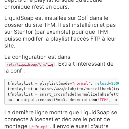
chronique n'est en cours.
LiquidSoap est installée sur Golf dans le
dossier du site TFM. Il est installé ici et pas
sur Stentor (par exemple) pour que TFM
puisse modifer la playlist l'accès FTP à leur
site.
La configuration est dans
. Extrait intéressant de
/etc/liquidsoap/tfm/liq
la conf :
tfmplaylist
=
playlist
(
mode
=
"normal"
,
reload
=
3600
,
r
tfmplaylist
=
fa
/
srv
/
www
/
club
/
tfm
/
musicllback
(
track_
tfmplaylist
=
smart_crossfade
(
normalize
(
mksafe
(
tfmpl
out
=
output
.
icecast
(
%
mp3
,
description
=
"TFM"
,
url
=
"h
La dernière ligne montre que LiquidSoap se
connecte à Icecast et déclare le point de
montage
. Il envoie aussi d'autre
/tfm.mp3