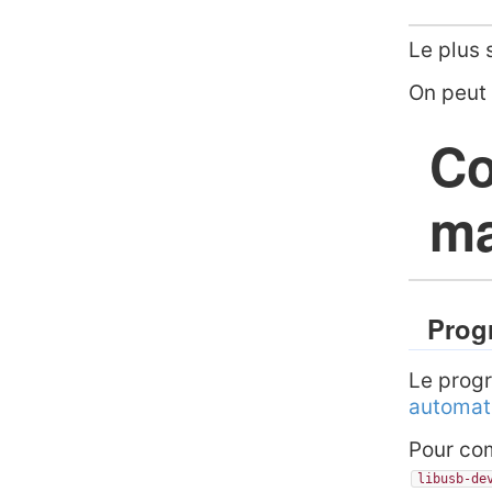
Le plus 
On peut 
Co
ma
Prog
Le prog
automat
Pour com
libusb-de