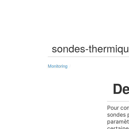
sondes-thermiq
Monitoring
De
Pour com
sondes p
paramètr
certaine