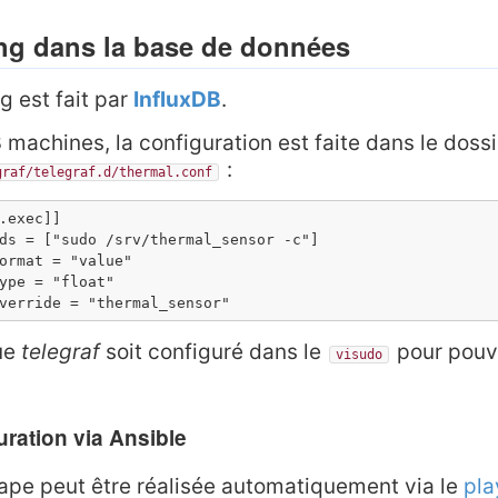
ing dans la base de données
ng est fait par
InfluxDB
.
3 machines, la configuration est faite dans le doss
:
graf/telegraf.d/thermal.conf
.exec]]

ds = ["sudo /srv/thermal_sensor -c"]

ormat = "value"

ype = "float"

verride = "thermal_sensor"
que
telegraf
soit configuré dans le
pour pouv
visudo
ration via Ansible
ape peut être réalisée automatiquement via le
pla