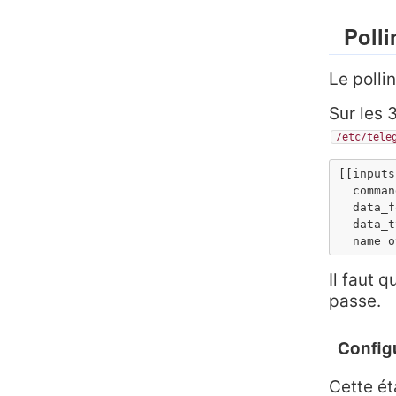
Poll
Le polli
Sur les 
/etc/tele
[[inputs
  comman
  data_f
  data_t
  name_o
Il faut 
passe.
Configu
Cette ét