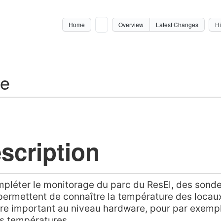
Home
Overview
Latest Changes
Hi
ue
scription
pléter le monitorage du parc du ResEl, des sondes
ermettent de connaître la température des locaux 
e important au niveau hardware, pour par exempl
s températures.