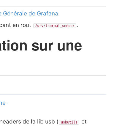
 Générale de Grafana
.
cant en root
.
/srv/thermal_sensor
ation sur une
ome-
headers de la lib usb (
et
usbutils