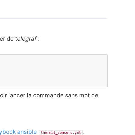
ier de
telegraf
:
oir lancer la commande sans mot de
ybook ansible
.
thermal_sensors.yml