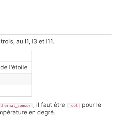
 trois, au I1, I3 et I11.
de l'étoile
, il faut être
pour le
thermal_sensor
root
mpérature en degré.