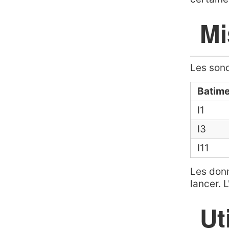
Mi
Les son
Batim
I1
I3
I11
Les don
lancer. 
Ut